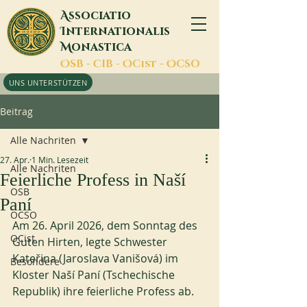
A
ssociatio
I
nternationalis
M
onastica
O
SB -
C
IB -
O
Cist -
O
CSO
UNS UNTERSTÜTZEN
Beitrag
Alle Nachriten
27. Apr.
1 Min. Lesezeit
Alle Nachriten
Feierliche Profess in Naší
OSB
Paní
OCSO
Am 26. April 2026, dem Sonntag des 
OCist
Guten Hirten, legte Schwester 
Kateřina (Jaroslava Vanišová) im 
Besondere
Kloster Naší Paní (Tschechische 
Republik) ihre feierliche Profess ab.