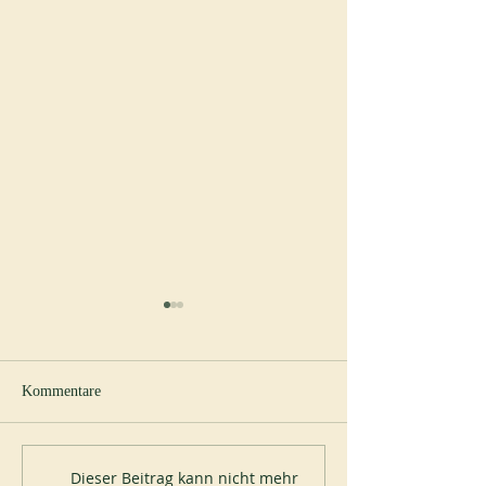
Kommentare
Neuer Abt in Spe
200 Jahre Mont-des-Cats
Dieser Beitrag kann nicht mehr