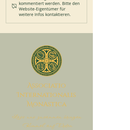
kommentiert werden. Bitte den
Website-Eigentümer für
weitere Infos kontaktieren.
A
ssociatio
I
nternationalis
M
onAstica
Lass uns zusammen bringen
Himmel auf Erden